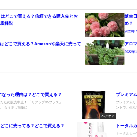
アはどこで買える？信頼できる購入先とお
誕生
徹底解説
め？
2023年
はどこで買える？Amazonや楽天に売って
アロ
2022年
になった理由は？どこで買える？
プレミア
たため販売中止！ 「リアップX5プラス」
プレミアムリ
もう少し簡単に...
ントで、生活
ヘアケア
ターはどこに売ってる？どこで買える？
トータル
トータルカー