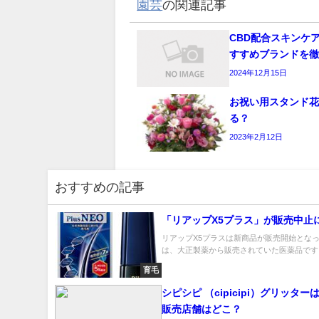
園芸
の関連記事
CBD配合スキンケ
すすめブランドを
2024年12月15日
お祝い用スタンド花
る？
2023年2月12日
おすすめの記事
「リアップX5プラス」が販売中止
リアップX5プラスは新商品が販売開始となっ
は、大正製薬から販売されていた医薬品です。 
育毛
シピシピ （cipicipi）グリッ
販売店舗はどこ？