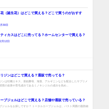
日花（誕生花）はどこで買える？どこで買うのがおすす
7月30日
マティカスはどこに売ってる？ホームセンターで買える？
12月12日
ムリジンはどこで買える？通販で売ってる？
ジンは牡蠣エキス、亜鉛酵母、海藻、アルギニンなどを配合したサプリメ
習慣の改善や育毛成分であるミノキシジルの成分を高め...
カーブジェルはどこで買える？店舗や通販で売っている？
ブジェルをお探しですか？ トータルカーブジェルは、バスト周囲の脂肪細