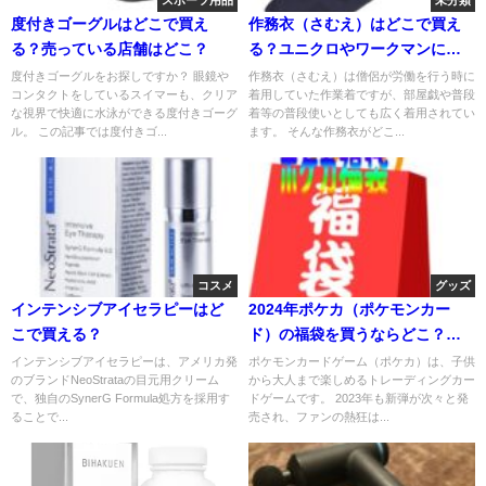
スポーツ用品
未分類
度付きゴーグルはどこで買え
作務衣（さむえ）はどこで買え
る？売っている店舗はどこ？
る？ユニクロやワークマンに売
っている？
度付きゴーグルをお探しですか？ 眼鏡や
作務衣（さむえ）は僧侶が労働を行う時に
コンタクトをしているスイマーも、クリア
着用していた作業着ですが、部屋戯や普段
な視界で快適に水泳ができる度付きゴーグ
着等の普段使いとしても広く着用されてい
ル。 この記事では度付きゴ...
ます。 そんな作務衣がどこ...
コスメ
グッズ
インテンシブアイセラピーはど
2024年ポケカ（ポケモンカー
こで買える？
ド）の福袋を買うならどこ？ポ
ケカ販売の福袋情報
インテンシブアイセラピーは、アメリカ発
ポケモンカードゲーム（ポケカ）は、子供
のブランドNeoStrataの目元用クリーム
から大人まで楽しめるトレーディングカー
で、独自のSynerG Formula処方を採用す
ドゲームです。 2023年も新弾が次々と発
ることで...
売され、ファンの熱狂は...