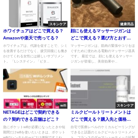
スキンケア
健康用品
ホワイチュアはどこで買える？
顔にも使えるマッサージガンは
Amazonや楽天で売ってる？
どこで買える？選び方とおすす
め商品について
ホワイチュアは、代謝を促すことで、シミ
マッサージガンは、筋肉の緊張やコリをほ
を改善するだけでなく、疲労回復にも働き
ぐすために使われる電動のマッサージ器具
かけてくれる女性には嬉しいサプリメン
です。 最近では、顔にも使えるマッサー
ト。 「Lシステイン」「ビタ...
ジガンが登場し、美容効果や...
wifi
スキンケア
NETAGEはどこで契約できる
ミルクピールトリートメントは
の？契約できる店舗はどこ？
どこで買える？購入先と価格を
徹底比較【2025年最新版】
急にポケットwifiが必要になったときや短
自宅で医療レベルのケミカルピーリングが
期間だけwifiを使いたいときは、ポケット
できると話題のミルクピールトリートメン
wifiのレンタルサービスは便利ですよね。
ト。フランスのダーマシューティック社製