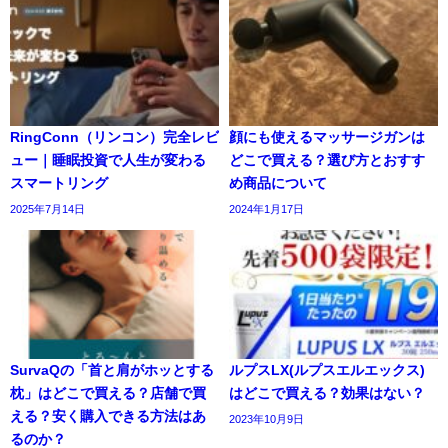
RingConn（リンコン）完全レビ
顔にも使えるマッサージガンは
ュー｜睡眠投資で人生が変わる
どこで買える？選び方とおすす
スマートリング
め商品について
2025年7月14日
2024年1月17日
SurvaQの「首と肩がホッとする
ルプスLX(ルプスエルエックス)
枕」はどこで買える？店舗で買
はどこで買える？効果はない？
える？安く購入できる方法はあ
2023年10月9日
るのか？