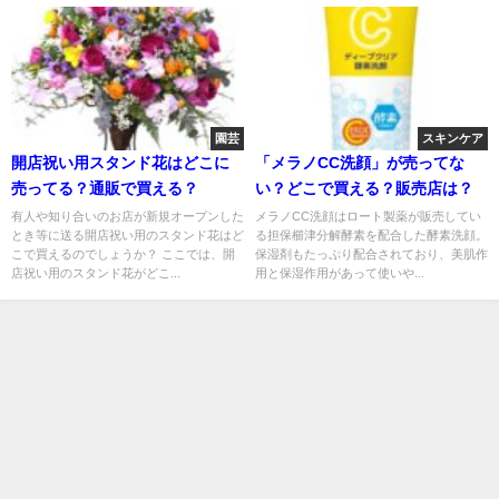
園芸
スキンケア
開店祝い用スタンド花はどこに
「メラノCC洗顔」が売ってな
売ってる？通販で買える？
い？どこで買える？販売店は？
有人や知り合いのお店が新規オープンした
メラノCC洗顔はロート製薬が販売してい
とき等に送る開店祝い用のスタンド花はど
る担保櫛津分解酵素を配合した酵素洗顔。
こで買えるのでしょうか？ ここでは、開
保湿剤もたっぷり配合されており、美肌作
店祝い用のスタンド花がどこ...
用と保湿作用があって使いや...
特定商取引法に基づく表記
プライバシーポリシー
運営者情報