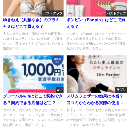
バストアップ
バストアップ
ゆきねえ（兵藤ゆき）のブラキ
ポンピン（Ponpin）はどこで買
ャミはどこで買える？
える？
大人の女性に向けて開発された補正下着の
ポンピン（Ponpin）はバストケアとバスト
yukine inc.ブランドは、ゆきねえ（兵藤ゆ
アップが出来る女性におすすめの商品。
き）のブラキャミとしても知られている人
海外セレブも愛用のスーパーフード4種類
気商品です。 ...
配合している等、人気...
wifi
サプリ
グローバルwifiはどこで契約でき
スリムフェザーの効果は本当？
る？契約できる店舗はどこ？
口コミからわかる実際の使用感
とおすすめポイント
海外出張、海外旅行に欠かせないのがイン
着圧インナーの中でも特に注目を集めてい
ターネットです。マップを使って目的地ま
る「スリムフェザー」。 二の腕の引き締
での行き方を調べたり、レストランや観光
めや姿勢矯正に効果があると話題になって
地を調べたり、翻訳アプリを...
いますが、本当に効果があ...