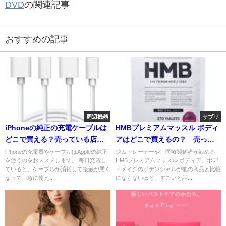
DVD
の関連記事
おすすめの記事
周辺機器
サプリ
iPhoneの純正の充電ケーブルは
HMBプレミアムマッスル ボディ
どこで買える？売っている店は
アはどこで買えるの？ 売って
どこ？
いる店はどこ？
iPhoneの充電器やケーブルはAppleの純正
ジムトレーナーや、医療関係者が勧める
を使うのをおススメします。 毎日充電し
HMBプレミアムマッスル ボディア。ボデ
ていると、ケーブルが消耗して接触が悪く
ィメイクのポテンシャルが他の商品と比較
なって、急に使え...
にならないほど、すごいと話...