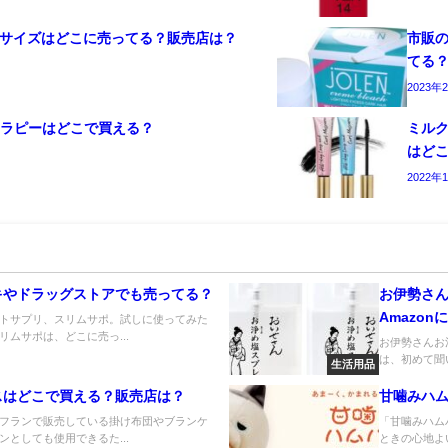
試しサイズはどこに売ってる？販売店は？
市販
てる
2023年
セラピーはどこで買える？
ミル
はど
2022年
キやドラッグストアでも売ってる？
お伊勢さん
Amazo
トサプリ、スリムサポ。試しに使ってみた
ムサポは、どこに売っ...
お伊勢さんお
は、初めて聞
生活用品
スはどこで買える？販売店は？
甘噛みハ
フランで販売している掛け布団やブランケ
「甘噛みハム
としても使用できるた...
ときの心地よ