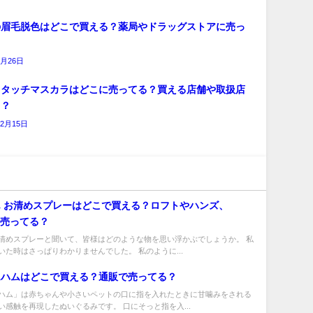
の眉毛脱色はどこで買える？薬局やドラッグストアに売っ
？
2月26日
クタッチマスカラはどこに売ってる？買える店舗や取扱店
こ？
12月15日
 お清めスプレーはどこで買える？ロフトやハンズ、
nに売ってる？
清めスプレーと聞いて、皆様はどのような物を思い浮かぶでしょうか。 私
いた時はさっぱりわかりませんでした。 私のように...
ムハムはどこで買える？通販で売ってる？
ハム」は赤ちゃんや小さいペットの口に指を入れたときに甘噛みをされる
い感触を再現したぬいぐるみです。 口にそっと指を入...