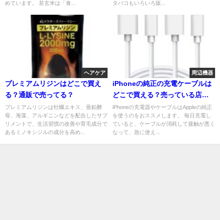
めています。 若玄米は「食...
タバコもいろいろ販...
ヘアケア
周辺機器
プレミアムリジンはどこで買え
iPhoneの純正の充電ケーブルは
る？通販で売ってる？
どこで買える？売っている店は
どこ？
プレミアムリジンは牡蠣エキス、亜鉛酵
iPhoneの充電器やケーブルはAppleの純正
母、海藻、アルギニンなどを配合したサプ
を使うのをおススメします。 毎日充電し
リメントで、生活習慣の改善や育毛成分で
ていると、ケーブルが消耗して接触が悪く
あるミノキシジルの成分を高め...
なって、急に使え...