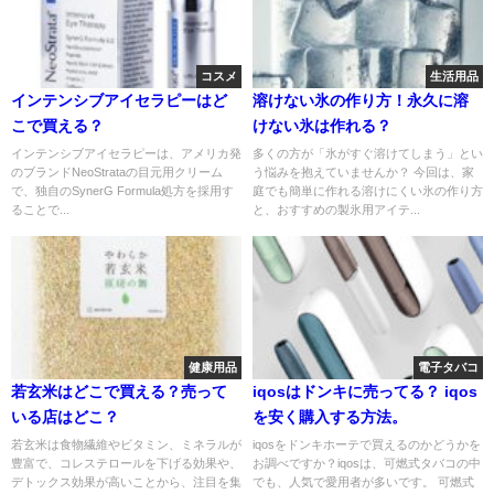
コスメ
生活用品
インテンシブアイセラピーはど
溶けない氷の作り方！永久に溶
こで買える？
けない氷は作れる？
インテンシブアイセラピーは、アメリカ発
多くの方が「氷がすぐ溶けてしまう」とい
のブランドNeoStrataの目元用クリーム
う悩みを抱えていませんか？ 今回は、家
で、独自のSynerG Formula処方を採用す
庭でも簡単に作れる溶けにくい氷の作り方
ることで...
と、おすすめの製氷用アイテ...
健康用品
電子タバコ
若玄米はどこで買える？売って
iqosはドンキに売ってる？ iqos
いる店はどこ？
を安く購入する方法。
若玄米は食物繊維やビタミン、ミネラルが
iqosをドンキホーテで買えるのかどうかを
豊富で、コレステロールを下げる効果や、
お調べですか？iqosは、可燃式タバコの中
デトックス効果が高いことから、注目を集
でも、人気で愛用者が多いです。 可燃式