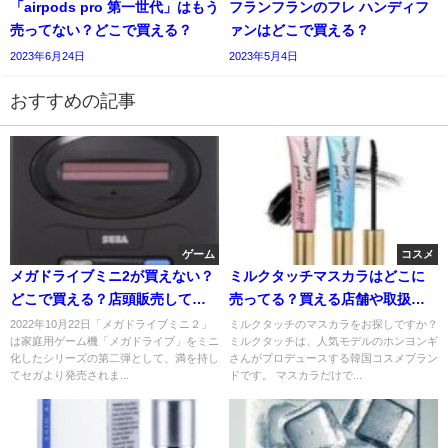
「airpods pro 第一世代」はもう
フランフランのフレ ハンディフ
売ってない？どこで買える？
ァンはどこで買える？
2023年6月24日
2023年5月4日
おすすめの記事
ゲーム
コスメ
メガドライブミニ2が買えない？
ミルクタッチマスカラはどこに
どこで買える？店頭販売して
売ってる？買える店舗や取扱店
る？
はどこ？
2022年10月22日「メガドライブミニ２」
ミルクタッチのマスカラをお探しですか？
は家庭用ゲーム機「メガドライブ」をミニ
ミルクタッチは、人気モデルのホンヨンギ
化したシリーズの第二弾として、満を持し
さんがプロデュースする韓国コスメブラン
てセガより発売されま...
ドです。 マスカラだけで...