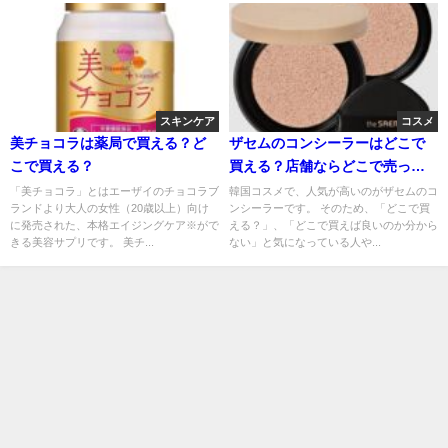
スキンケア
コスメ
美チョコラは薬局で買える？ど
ザセムのコンシーラーはどこで
こで買える？
買える？店舗ならどこで売って
る？
「美チョコラ」とはエーザイのチョコラブ
韓国コスメで、人気が高いのがザセムのコ
ランドより大人の女性（20歳以上）向け
ンシーラーです。 そのため、「どこで買
に発売された、本格エイジングケア※がで
える？」、「どこで買えば良いのか分から
きる美容サプリです。 美チ...
ない」と気になっている人や...
特定商取引法に基づく表記
プライバシーポリシー
運営者情報
コンテンツ制作ポリシー
問い合わせ