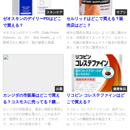
スキンケア
サプリ
ゼオスキンのデイリーPDはどこ
セルリッドはどこで買える？販
で買える？
売店はどこ？
ゼオスキンのデイリーPD（Daily Power
余分な脂肪を溜まらないように体に働きか
Defense）は、ZO® Skin Healthによって
ける、自然派ダイエットサプリ、セルリッ
開発された商品で、肌の修復と保護...
ド。代謝の改善やセルライト除去の効果が
高く、多くの方に愛用されて...
お薬
健康食品
カンジダの市販薬はどこで買え
リコピン コレステファインはど
る？コスモスに売ってる？購入
こで買える？
方法は？
カンジダの市販薬は、過去に病院を受診し
リコピン コレステファインは、血中コレ
てカンジダの治療を受けたことのある方
ステロールが気になる方のために作られた
が、使用することができます。 ですの
リコピンの機能性表示食品です。 ここで
で、カンジダの症状が出て、一度...
は、リコピン コレステファ...