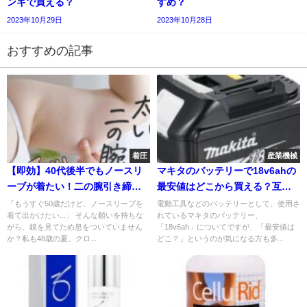
ンキで買える？
すめ？
2023年10月29日
2023年10月28日
おすすめの記事
着圧
産業機械
【即効】40代後半でもノースリ
マキタのバッテリーで18v6ahの
ーブが着たい！二の腕引き締め
最安値はどこから買える？互換
成功の3つの方法｜1週間で見た
性には注意
「もうすぐ50歳だけど、ノースリーブを
電動工具などのバッテリーとして、使用さ
着て出かけたい...」 そんな願いを持ちな
れているマキタのバッテリー、
目－3cm体験談
がら、鏡を見てため息をついていません
「18v6ah」についてですが、「最安値は
か？私も48歳の夏、クロ...
どこ？」というのが気になる方も多...